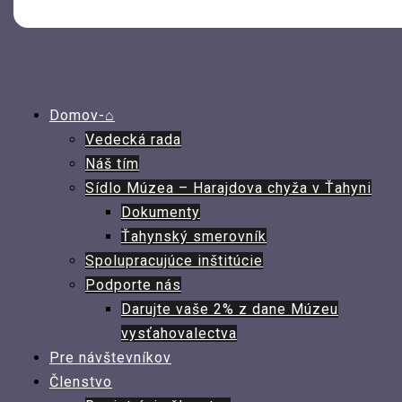
Domov-⌂
Vedecká rada
Náš tím
Sídlo Múzea – Harajdova chyža v Ťahyni
Dokumenty
Ťahynský smerovník
Spolupracujúce inštitúcie
Podporte nás
Darujte vaše 2% z dane Múzeu
vysťahovalectva
Pre návštevníkov
Členstvo