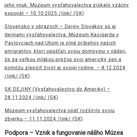
jeho vnuk. Múzeum vysťahovalectva získalo vzácny
exponát – 10.10.2025 /link/ (SK)
Slovensko v obrazoch – Dejiny Slovákov sú aj
dejinami vysťahovalectva. Múzeum Kasigarda v
Pavlovciach nad Uhom je plné príbehov našich
emigrantov, ktorí opúšťali svoju domovinu v nádeji,
že za veľkou mlákou prežijú svoj americký sen a
pomôžu zlepšiť život aj svojej rodine. – 8.12.2024
/link/ (SK)
SK DEJINY (Vysťahovalectvo do Ameriky) –
28.11.2024 /link/ (SK)
Múzeum vysťahovalectva opäť rozšírilo svoju
zbierku – 11.11.2024 /link/ (SK)
Podpora – Vznik a fungovanie nášho Múzea