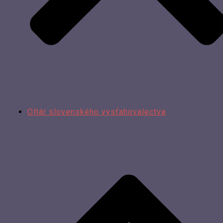
Oltár slovenského vysťahovalectva