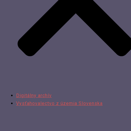
Digitálny archív
Vysťahovalectvo z územia Slovenska