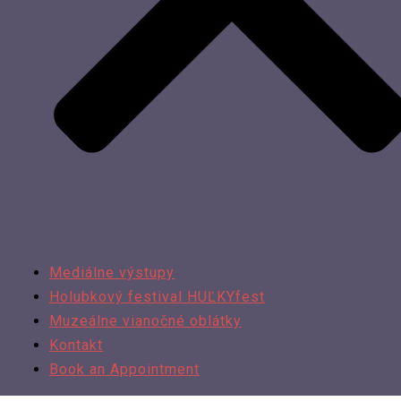
Mediálne výstupy
Holubkový festival HUĽKYfest
Muzeálne vianočné oblátky
Kontakt
Book an Appointment