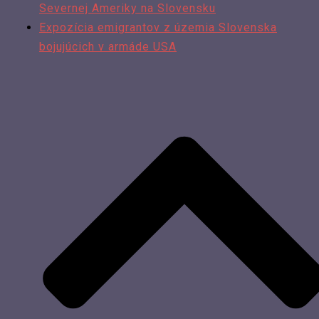
Severnej Ameriky na Slovensku
Expozícia emigrantov z územia Slovenska
bojujúcich v armáde USA