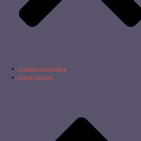
Virtuálna prehliadka
Online katalóg