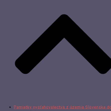
Pamiatky vysťahovalectva z územia Slovenska d