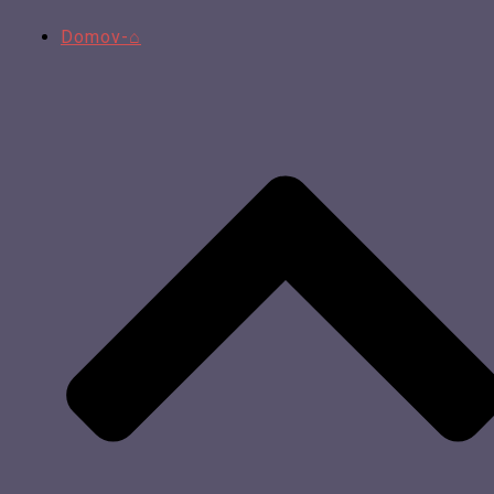
Domov-⌂