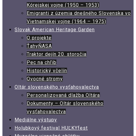
Kórejskej vojne (1950 – 1953)
Emigranti z územia dnešného Slovenska vo
Vietnamskej vojne (1964 – 1975)
Slovak American Heritage Garden
O projekte
ŤahyŇASA
Traktor dejín 20. storočia
Pec na chľib
Historický včelín
Ovocné stromy
Oltár slovenského vysťahovalectva
Personalizovaná dlažba Oltára
Dokumenty – Oltár slovenského
vysťahovalectva
Mediálne výstupy
Holubkový festival HUĽKYfest