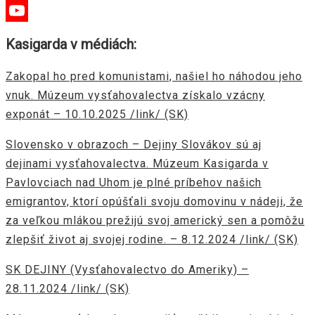
Instagram
YouTube
Kasigarda v médiách:
Channel
Zakopal ho pred komunistami, našiel ho náhodou jeho
vnuk. Múzeum vysťahovalectva získalo vzácny
exponát – 10.10.2025 /link/ (SK)
Slovensko v obrazoch – Dejiny Slovákov sú aj
dejinami vysťahovalectva. Múzeum Kasigarda v
Pavlovciach nad Uhom je plné príbehov našich
emigrantov, ktorí opúšťali svoju domovinu v nádeji, že
za veľkou mlákou prežijú svoj americký sen a pomôžu
zlepšiť život aj svojej rodine. – 8.12.2024 /link/ (SK)
SK DEJINY (Vysťahovalectvo do Ameriky) –
28.11.2024 /link/ (SK)