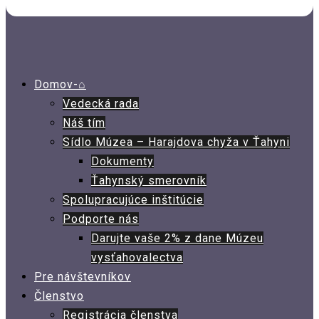
Domov-⌂
Vedecká rada
Náš tím
Sídlo Múzea – Harajdova chyža v Ťahyni
Dokumenty
Ťahynský smerovník
Spolupracujúce inštitúcie
Podporte nás
Darujte vaše 2% z dane Múzeu
vysťahovalectva
Pre návštevníkov
Členstvo
Registrácia členstva