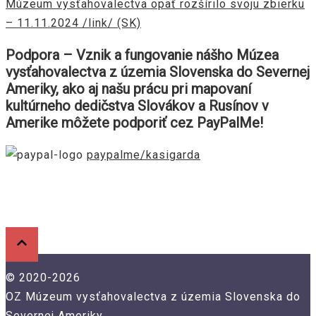
Múzeum vysťahovalectva opäť rozšírilo svoju zbierku
– 11.11.2024 /link/ (SK)
Podpora – Vznik a fungovanie nášho Múzea
vysťahovalectva z územia Slovenska do Severnej
Ameriky, ako aj našu prácu pri mapovaní
kultúrneho dedičstva Slovákov a Rusínov v
Amerike môžete podporiť cez PayPalMe!
paypalme/kasigarda
© 2020-2026
OZ Múzeum vysťahovalectva z územia Slovenska do
Severnej Ameriky