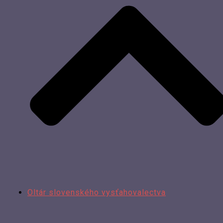
Oltár slovenského vysťahovalectva