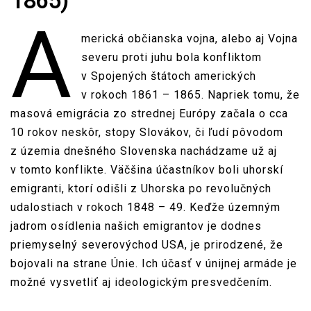
1865)
A
merická občianska vojna, alebo aj Vojna
severu proti juhu bola konfliktom
v Spojených štátoch amerických
v rokoch 1861 – 1865. Napriek tomu, že
masová emigrácia zo strednej Európy začala o cca
10 rokov neskôr, stopy Slovákov, či ľudí pôvodom
z územia dnešného Slovenska nachádzame už aj
v tomto konflikte. Väčšina účastníkov boli uhorskí
emigranti, ktorí odišli z Uhorska po revolučných
udalostiach v rokoch 1848 – 49. Keďže územným
jadrom osídlenia našich emigrantov je dodnes
priemyselný severovýchod USA, je prirodzené, že
bojovali na strane Únie. Ich účasť v únijnej armáde je
možné vysvetliť aj ideologickým presvedčením.