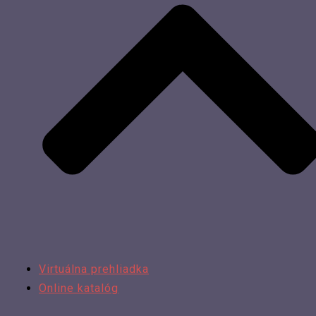
Virtuálna prehliadka
Online katalóg