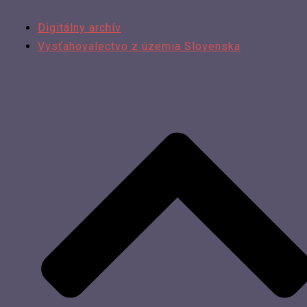
Digitálny archív
Vysťahovalectvo z územia Slovenska