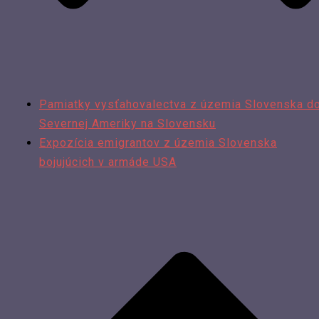
Pamiatky vysťahovalectva z územia Slovenska d
Severnej Ameriky na Slovensku
Expozícia emigrantov z územia Slovenska
bojujúcich v armáde USA