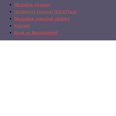
Mediálne výstupy
Holubkový festival HUĽKYfest
Muzeálne vianočné oblátky
Kontakt
Book an Appointment