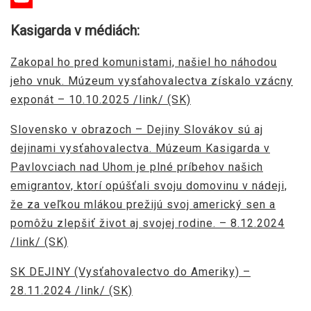
YouTube
Kasigarda v médiách:
Channel
Zakopal ho pred komunistami, našiel ho náhodou
jeho vnuk. Múzeum vysťahovalectva získalo vzácny
exponát – 10.10.2025 /link/ (SK)
Slovensko v obrazoch – Dejiny Slovákov sú aj
dejinami vysťahovalectva. Múzeum Kasigarda v
Pavlovciach nad Uhom je plné príbehov našich
emigrantov, ktorí opúšťali svoju domovinu v nádeji,
že za veľkou mlákou prežijú svoj americký sen a
pomôžu zlepšiť život aj svojej rodine. – 8.12.2024
/link/ (SK)
SK DEJINY (Vysťahovalectvo do Ameriky) –
28.11.2024 /link/ (SK)