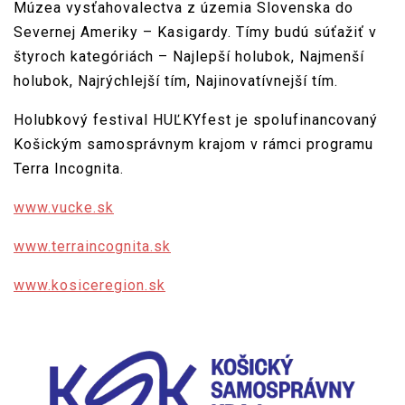
Múzea vysťahovalectva z územia Slovenska do
Severnej Ameriky – Kasigardy. Tímy budú súťažiť v
štyroch kategóriách – Najlepší holubok, Najmenší
holubok, Najrýchlejší tím, Najinovatívnejší tím.
Holubkový festival HUĽKYfest je spolufinancovaný
Košickým samosprávnym krajom v rámci programu
Terra Incognita.
www.vucke.sk
www.terraincognita.sk
www.kosiceregion.sk