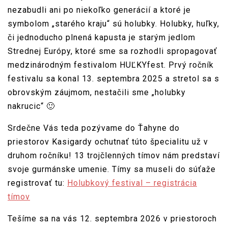
nezabudli ani po niekoľko generácií a ktoré je
symbolom „starého kraju“ sú holubky. Holubky, huľky,
či jednoducho plnená kapusta je starým jedlom
Strednej Európy, ktoré sme sa rozhodli spropagovať
medzinárodným festivalom HUĽKYfest. Prvý ročník
festivalu sa konal 13. septembra 2025 a stretol sa s
obrovským záujmom, nestačili sme „holubky
nakrucic“ 🙂
Srdečne Vás teda pozývame do Ťahyne do
priestorov Kasigardy ochutnať túto špecialitu už v
druhom ročníku! 13 trojčlenných tímov nám predstaví
svoje gurmánske umenie. Tímy sa museli do súťaže
registrovať tu:
Holubkový festival – registrácia
tímov
Tešíme sa na vás 12. septembra 2026 v priestoroch