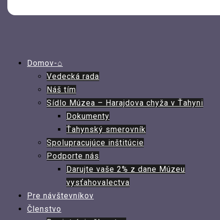
Domov-⌂
Vedecká rada
Náš tím
Sídlo Múzea – Harajdova chyža v Ťahyni
Dokumenty
Ťahynský smerovník
Spolupracujúce inštitúcie
Podporte nás
Darujte vaše 2% z dane Múzeu
vysťahovalectva
Pre návštevníkov
Členstvo