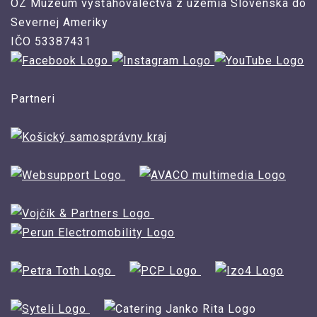
OZ Múzeum vysťahovalectva z územia Slovenska do
Severnej Ameriky
IČO 53387431
Partneri